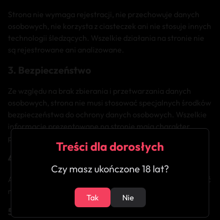
Strona nie wymaga rejestracji, nie przechowuje danych
osobowych, nie korzysta z ciasteczek ani nie stosuje innych
technologii śledzących. Wszelkie działania na stronie nie
są rejestrowane ani analizowane.
3. Bezpieczeństwo
Ze względu na brak zbierania i przetwarzania danych
osobowych, strona nie musi stosować specjalnych środków
bezpieczeństwa do ochrony danych osobowych. Wszelkie
informacje prezentowane na stronie mają charakter
publiczny i są dostępne bez ograniczeń.
Treści dla dorosłych
4. Kontakt
Czy masz ukończone 18 lat?
Aby skontaktować się z administracją strony należy wysłać
maila pod adres:
dziwki.vip@protmail.vip
Tak
Nie
5. Postanowienia końcowe