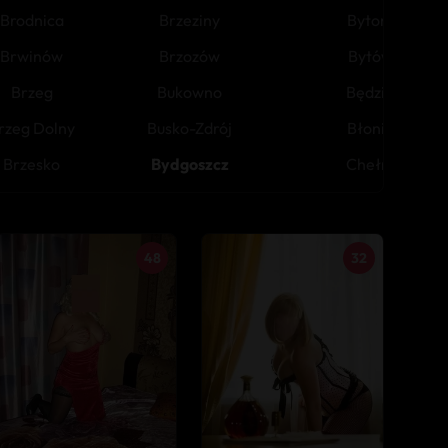
Brodnica
Brzeziny
Bytom
Brwinów
Brzozów
Bytów
Brzeg
Bukowno
Będzin
rzeg Dolny
Busko-Zdrój
Błonie
Brzesko
Bydgoszcz
Chełm
48
32