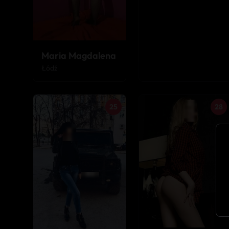
Maria Magdalena
Łódź
25
28