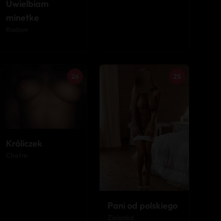
Uwielbiam
minetke
Radom
26
25
Króliczek
Chełm
Pani od polskiego
Zielonka