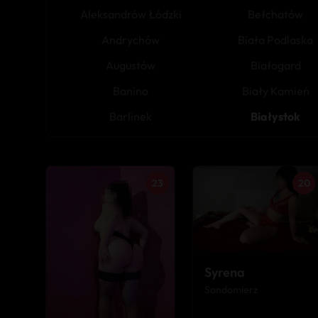
Aleksandrów Łódzki
Bełchatów
Andrychów
Biała Podlaska
Augustów
Białogard
Banino
Biały Kamień
Barlinek
Białystok
23
20
Syrena
Sandomierz