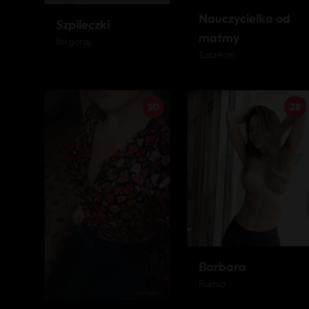
Nauczycielka od
Szpileczki
matmy
Biłgoraj
Szczecin
30
28
Barbara
Rumia