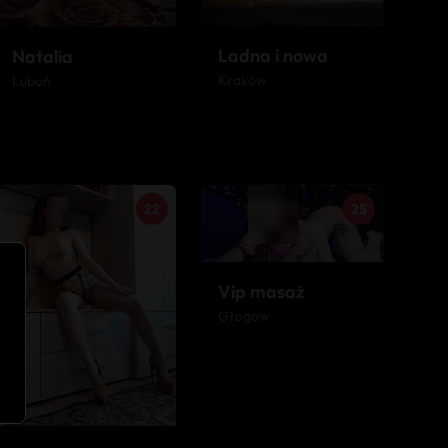
Ladna i nowa
Natalia
Kraków
Luboń
22
25
Vip masaż
Głogów