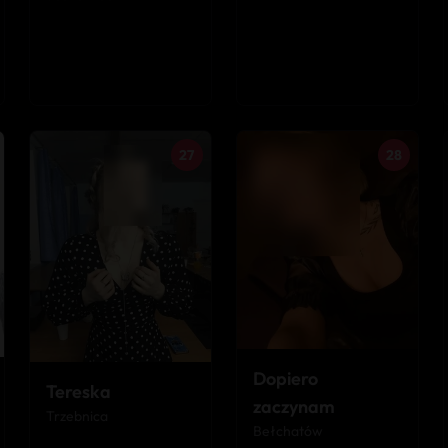
27
28
Dopiero
Tereska
zaczynam
Trzebnica
Bełchatów