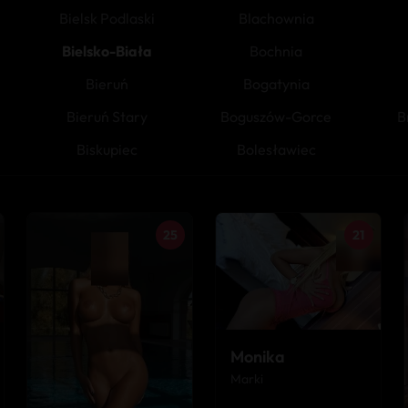
Bielsk Podlaski
Blachownia
Bielsko-Biała
Bochnia
Bieruń
Bogatynia
Bieruń Stary
Boguszów-Gorce
B
Biskupiec
Bolesławiec
25
21
Monika
Marki