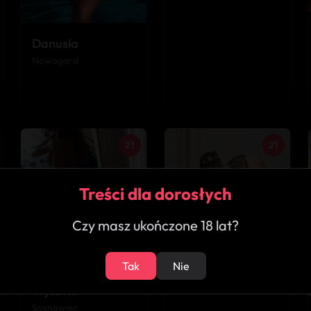
Danusia
Nowogard
21
21
Treści dla dorosłych
Czy masz ukończone 18 lat?
Carmen
Dębica
Tak
Nie
Wyliż mi
Sosnowiec