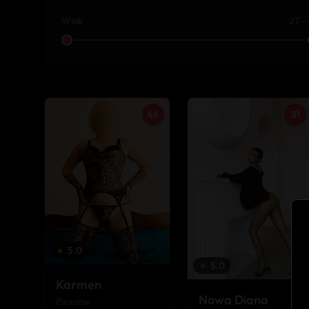
Wiek
27 -
46
31
★
5.0
★
5.0
Karmen
Nowa Diana
Pleszew