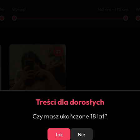
 46
Wzrost
163 cm - 170 cm
W
27
Treści dla dorosłych
Czy masz ukończone 18 lat?
Tak
Nie