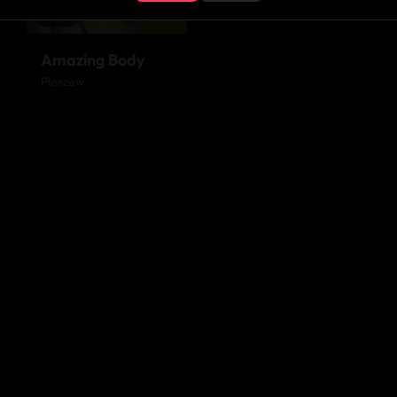
★
3.9
Amazing Body
Pleszew