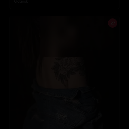
Gdańsk
27