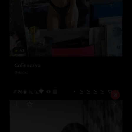
★
4.1
Calineczka
Gdańsk
21