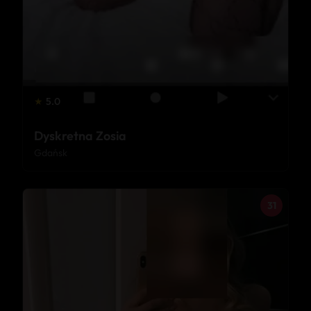
★
5.0
Dyskretna Zosia
Gdańsk
31