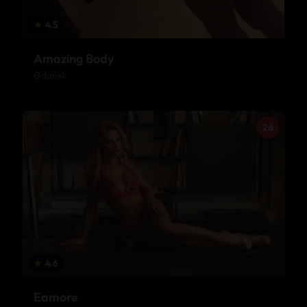
★
4.5
Amazing Body
Gdańsk
26
★
4.6
Eamore