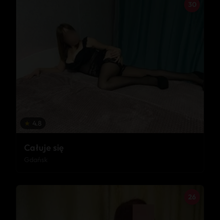
30
★
4.8
Całuje się
Gdańsk
26