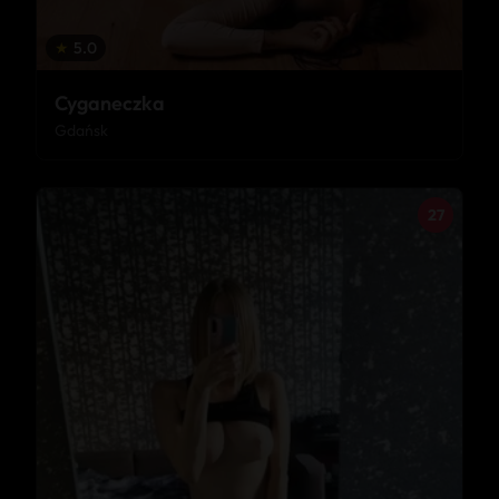
★
5.0
Cyganeczka
Gdańsk
27