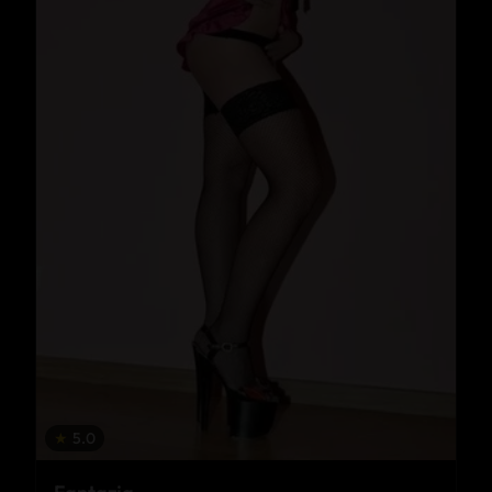
★
5.0