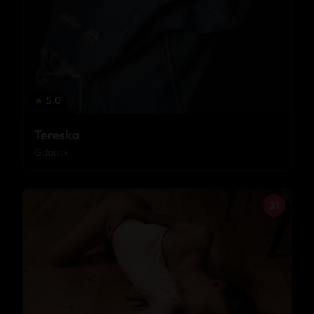
★
5.0
Tereska
Gdańsk
21