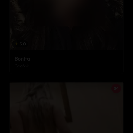
★
5.0
Bonita
Gdańsk
34