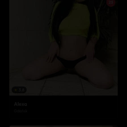
23
★
3.8
Alexa
Gdańsk