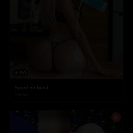
★
5.0
Spust na biust
Gdańsk
25