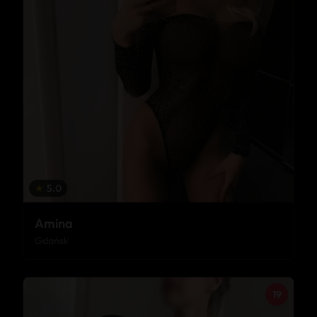
★
5.0
Amina
Gdańsk
19