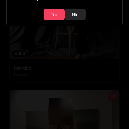
Tak
Nie
★
5.0
Natalia
Gdańsk
27