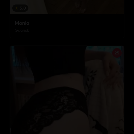
★
5.0
Monia
Gdańsk
25