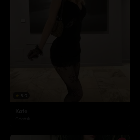
★
5.0
Kate
Gdańsk