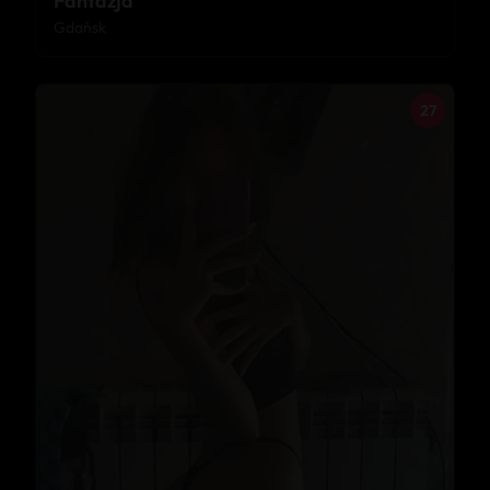
Fantazja
Gdańsk
27