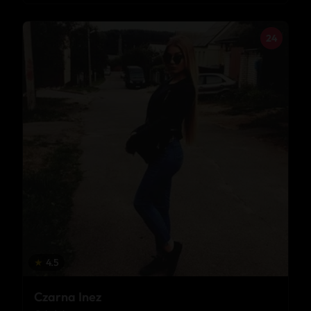
24
★
4.5
Czarna Inez