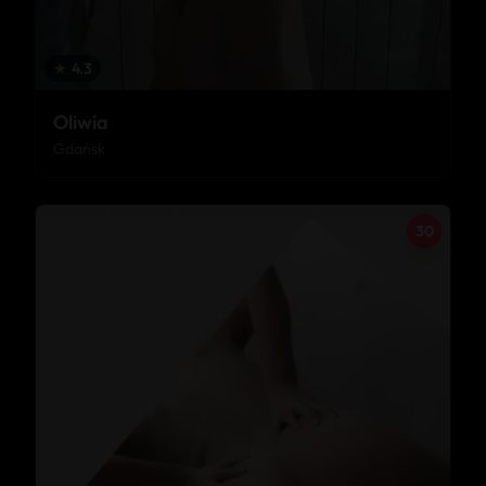
★
4.3
Oliwia
Gdańsk
30