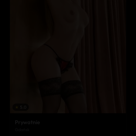
★
5.0
Prywatnie
Gdańsk