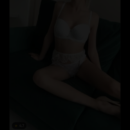
★
4.7