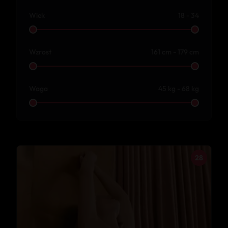
Wiek
18 - 34
Wzrost
161 cm - 179 cm
Waga
45 kg - 68 kg
28