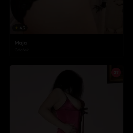
★
4.3
Maja
Gdańsk
27