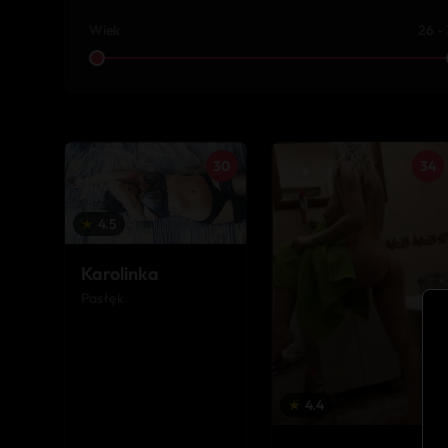
Wiek
26 -
30
34
★
4.5
Karolinka
Pasłęk
★
4.4