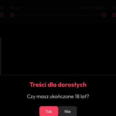
 26
Wzrost
166 cm - 169 cm
W
Treści dla dorosłych
Czy masz ukończone 18 lat?
Tak
Nie