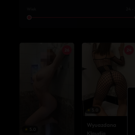
Wiek
24 -
26
24
★
5.0
Wyuazdana
★
5.0
Klaudia