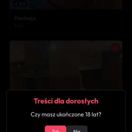
★
5.0
Fantazja
Kolno
23
Treści dla dorosłych
Czy masz ukończone 18 lat?
Tak
Nie