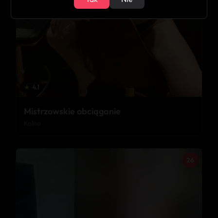
★
4.1
Mistrzowskie obciąganie
Kolno
26