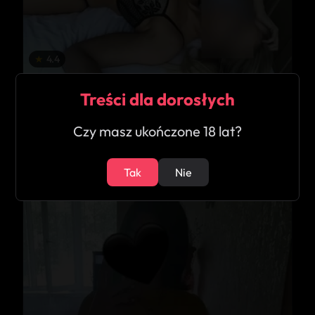
★
4.4
Viola
Treści dla dorosłych
Namysłów
Czy masz ukończone 18 lat?
21
Tak
Nie