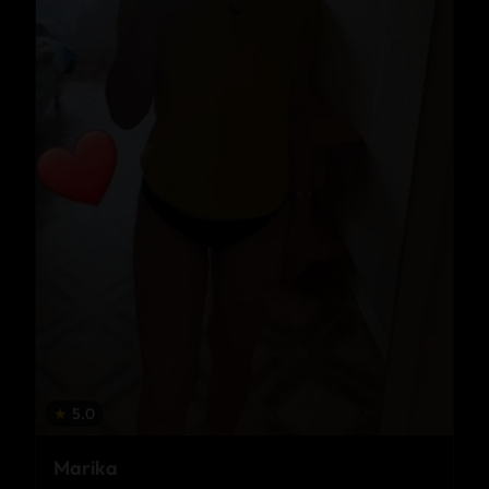
★
5.0
Marika