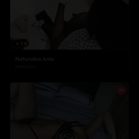
★
3.5
Naturalna Ania
Namysłów
24