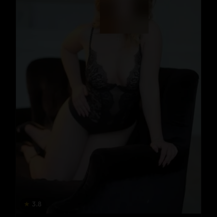
★
3.8