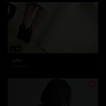
★
4.4
Jullie
Ostrzeszów
27