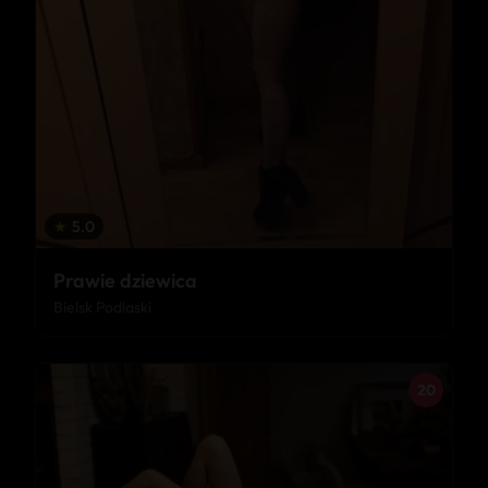
★
5.0
Prawie dziewica
Bielsk Podlaski
20