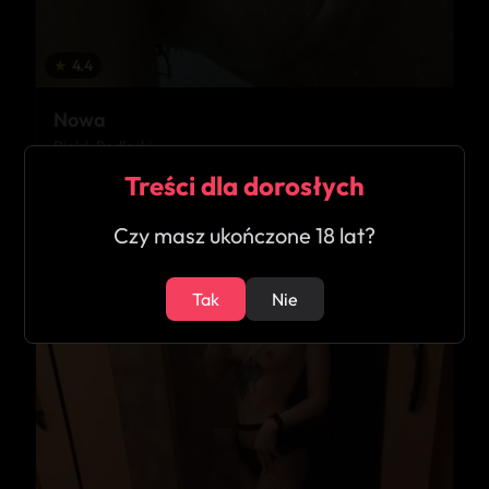
★
4.4
Nowa
Bielsk Podlaski
Treści dla dorosłych
22
Czy masz ukończone 18 lat?
Tak
Nie