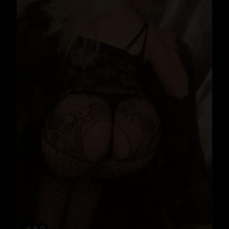
★
5.0