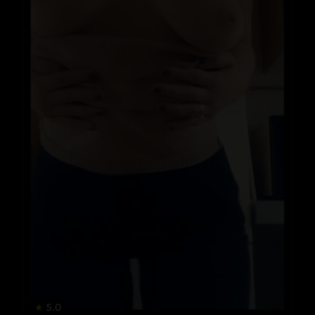
★
5.0