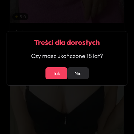
★
5.0
Ania
Kozienice
Treści dla dorosłych
Czy masz ukończone 18 lat?
24
Tak
Nie