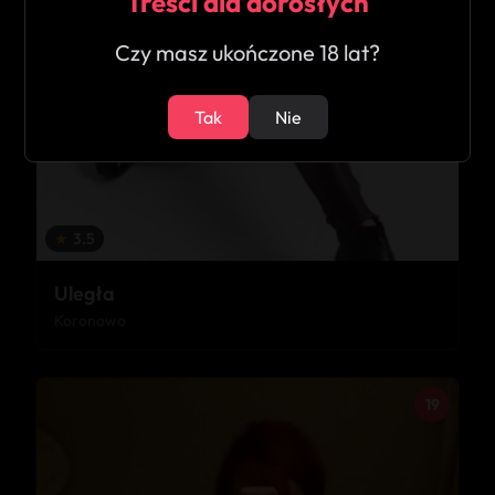
Treści dla dorosłych
Czy masz ukończone 18 lat?
Tak
Nie
★
3.5
Uległa
Koronowo
19