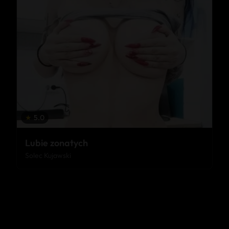
★
5.0
Lubie zonatych
Solec Kujawski