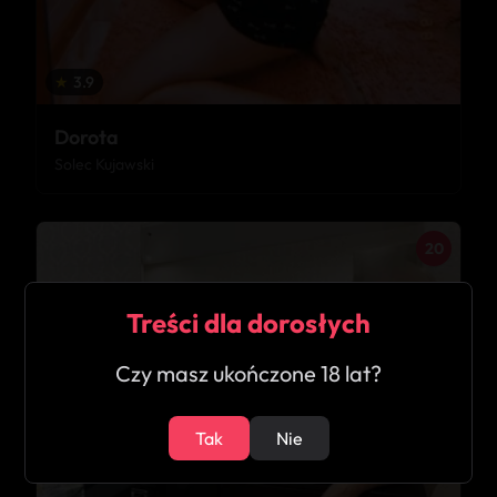
★
3.9
Dorota
Solec Kujawski
20
Treści dla dorosłych
Czy masz ukończone 18 lat?
Tak
Nie