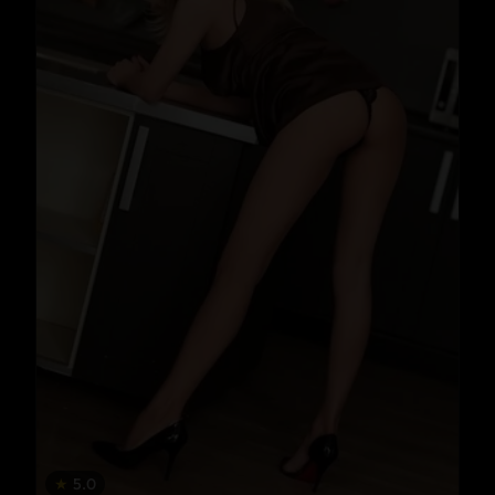
★
5.0