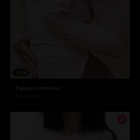
★
4.6
Piękna Amatorka
Solec Kujawski
26