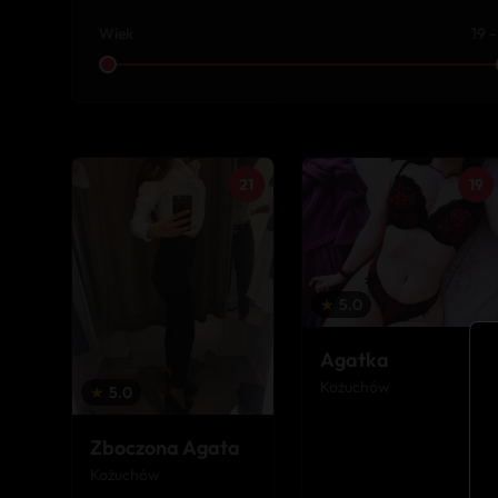
Wiek
19 -
21
19
★
5.0
Agatka
Kożuchów
★
5.0
Zboczona Agata
Kożuchów