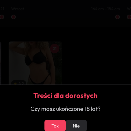
 21
Wzrost
164 cm - 184 cm
W
21
★
4.2
Treści dla dorosłych
Tereska
Kożuchów
Czy masz ukończone 18 lat?
Tak
Nie