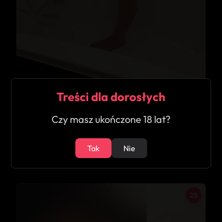
Treści dla dorosłych
Czy masz ukończone 18 lat?
★
5.0
Hot Justysia
Tak
Nie
Nowy Tomyśl
25