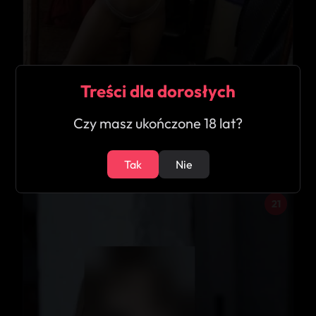
Treści dla dorosłych
★
5.0
Czy masz ukończone 18 lat?
Jadwiga
Pruszcz Gdański
Tak
Nie
21