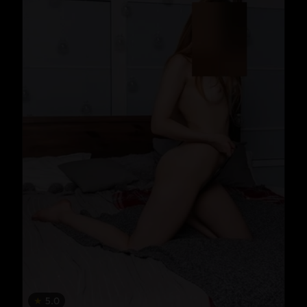
★
5.0