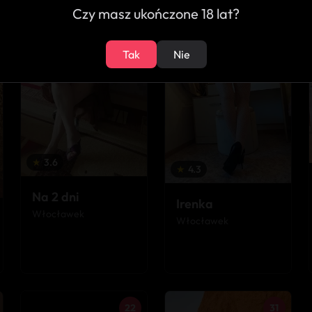
Czy masz ukończone 18 lat?
55
25
Tak
Nie
★
3.6
★
4.3
Na 2 dni
Irenka
Włocławek
Włocławek
22
31