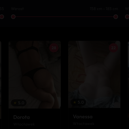
 55
Wzrost
158 cm - 185 cm
W
28
22
★
5.0
★
5.0
Vanessa
Dorota
Włocławek
Włocławek