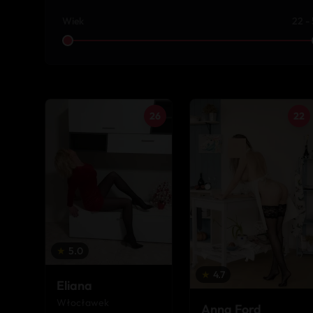
Wiek
22 -
26
22
★
5.0
★
4.7
Eliana
Włocławek
Anna Ford