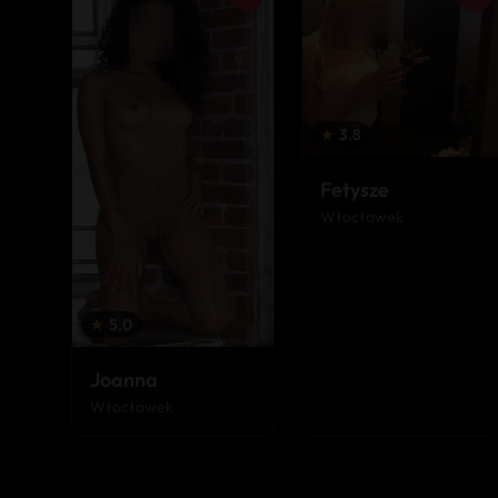
★
3.8
Fetysze
Włocławek
★
5.0
Joanna
Włocławek