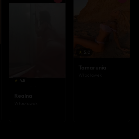
★
5.0
Tamarunia
Włocławek
★
4.8
Realna
Włocławek