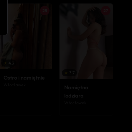
25
27
★
4.3
★
3.7
Ostro i namiętnie
Włocławek
Namiętna
lodziara
Włocławek