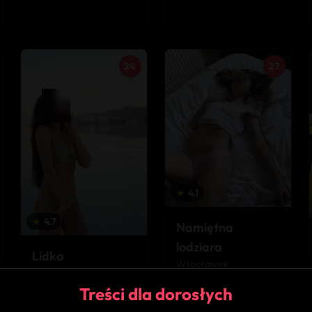
24
27
★
4.1
★
4.7
Namiętna
lodziara
Lidka
Włocławek
Włocławek
Treści dla dorosłych