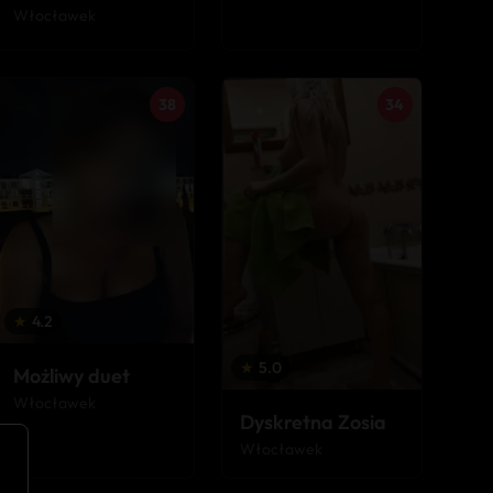
Włocławek
38
34
★
4.2
★
5.0
Możliwy duet
Włocławek
Dyskretna Zosia
Włocławek