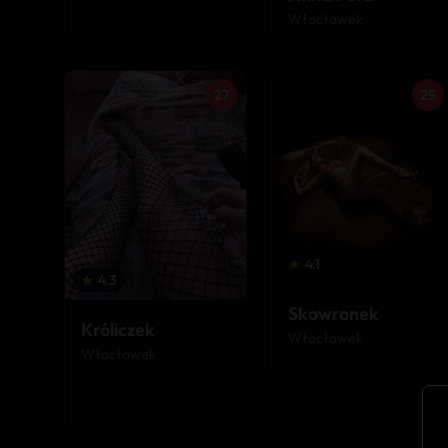
Włocławek
27
25
★
4.1
★
4.3
Skowronek
Króliczek
Włocławek
Włocławek