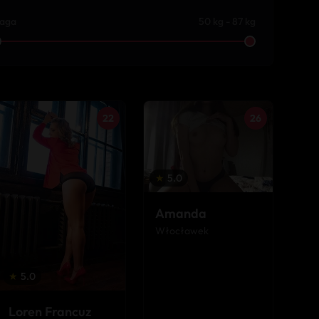
aga
50 kg - 87 kg
22
26
★
5.0
Amanda
Włocławek
★
5.0
Loren Francuz