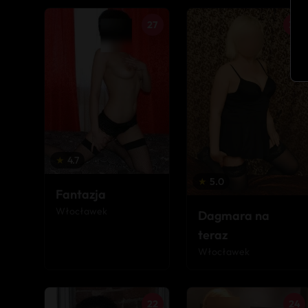
27
34
★
4.7
★
5.0
Fantazja
Włocławek
Dagmara na
teraz
Włocławek
22
24