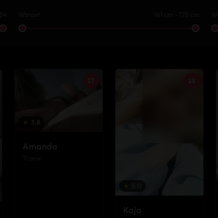
 34
Wzrost
161 cm - 175 cm
W
27
28
★
3.8
Amanda
Tczew
★
5.0
Kaja