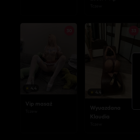
Tczew
30
33
★
4.4
★
4.4
Vip masaż
Wyuazdana
Tczew
Klaudia
Tczew