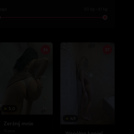
aga
50 kg - 61 kg
34
27
★
5.0
★
4.9
Zerżnij mnie
Tczew
Wspólna kąpiel