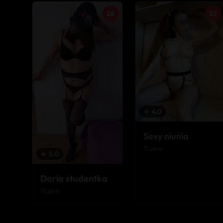
26
22
★
4.0
Sexy niunia
Tczew
★
5.0
Daria studentka
Tczew