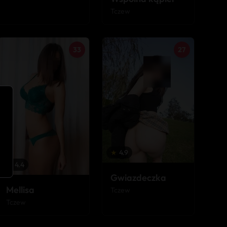
Tczew
33
27
★
4.9
★
4.4
Gwiazdeczka
Mellisa
Tczew
Tczew