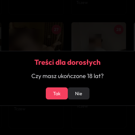
Tczew
27
28
Treści dla dorosłych
Czy masz ukończone 18 lat?
★
4.6
★
5.0
Tak
Nie
Lubię od tyłu
Stefania
Tczew
Tczew