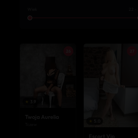
Wiek
22 -
26
27
★
3.9
Twoja Aurelia
★
5.0
Tczew
Escort Vip