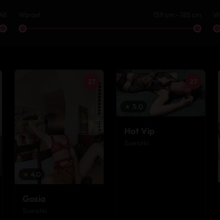
 48
Wzrost
159 cm - 185 cm
W
27
27
★
5.0
Hot Vip
Suwałki
★
4.0
Gosia
Suwałki