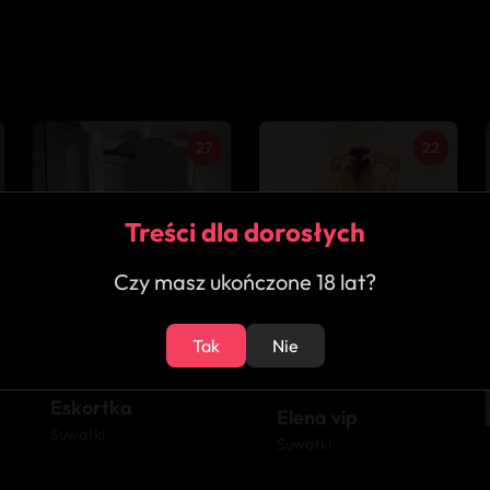
27
22
Treści dla dorosłych
Czy masz ukończone 18 lat?
Tak
Nie
★
5.0
★
4.7
Eskortka
Elena vip
Suwałki
Suwałki