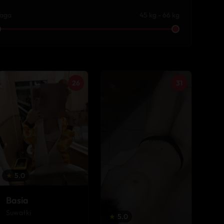
aga
45 kg - 66 kg
26
31
★
5.0
Basia
Suwałki
★
5.0