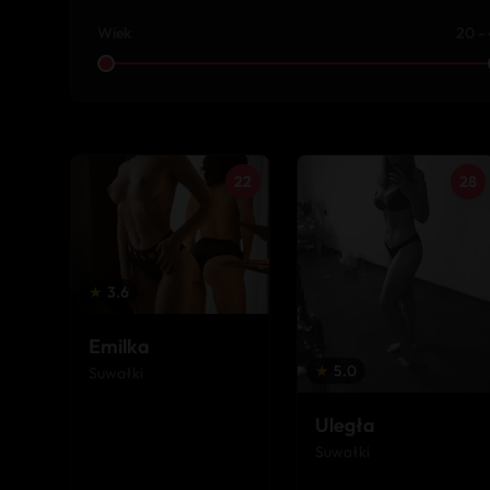
Wiek
20 -
22
28
★
3.6
Emilka
★
5.0
Suwałki
Uległa
Suwałki