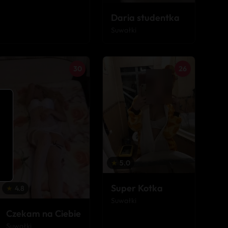
Daria studentka
Suwałki
30
26
★
5.0
Super Kotka
★
4.8
Suwałki
Czekam na Ciebie
Suwałki