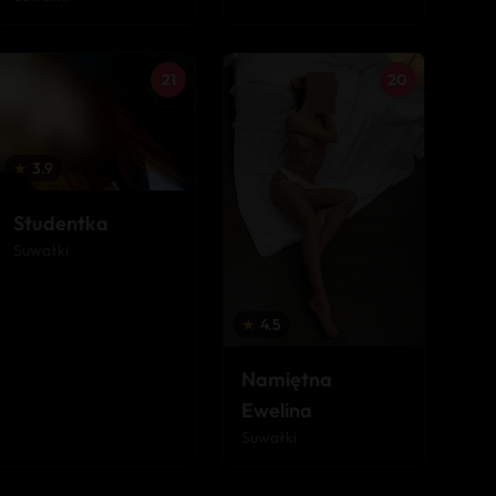
21
20
★
3.9
Studentka
Suwałki
★
4.5
Namiętna
Ewelina
Suwałki