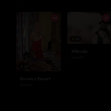
48
27
★
4.1
Wikusia
Suwałki
★
3.7
Kurwa z Escort
Suwałki