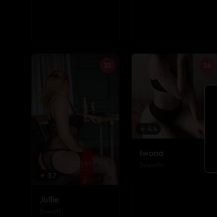
35
26
★
4.4
Iwona
Suwałki
★
3.7
Jullie
Suwałki