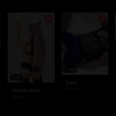
24
37
★
5.0
★
4.1
Zosia
Suwałki
Możliwy duet
Suwałki