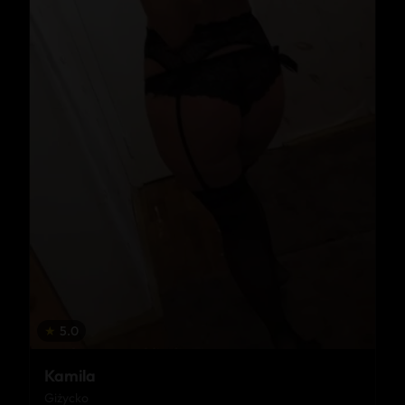
★
5.0
Kamila
Giżycko