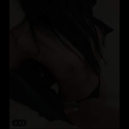
★
4.3