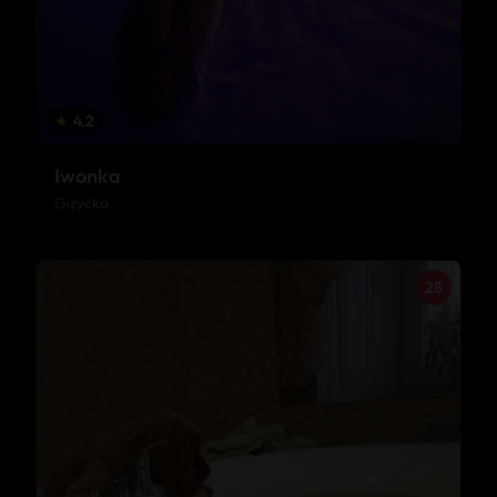
★
4.2
Iwonka
Giżycko
28