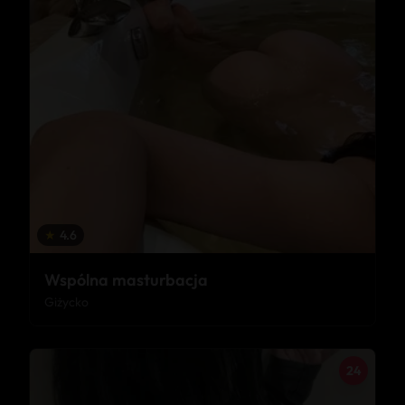
★
4.6
Wspólna masturbacja
Giżycko
24