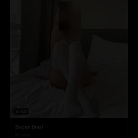
★
5.0
Super finał
Giżycko