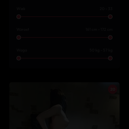
Wiek
20 - 33
Wzrost
161 cm - 172 cm
Waga
50 kg - 57 kg
20