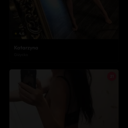
★
4.6
Katarzyna
Giżycko
21