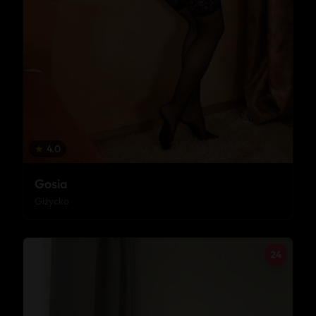
★
4.0
Gosia
Giżycko
24