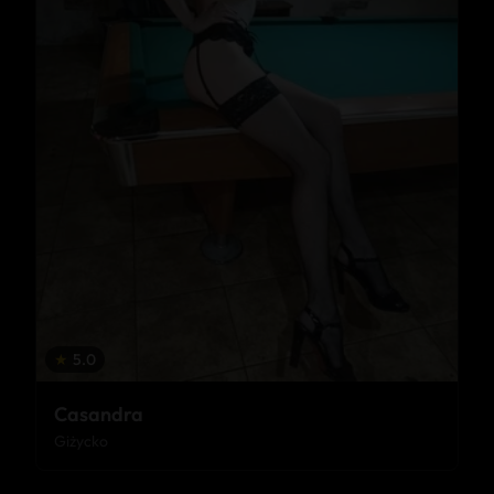
★
5.0
Casandra
Giżycko