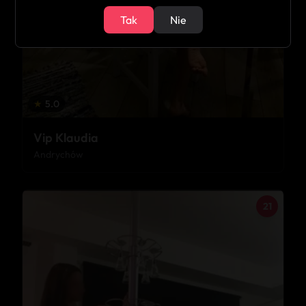
Tak
Nie
★
5.0
Vip Klaudia
Andrychów
21