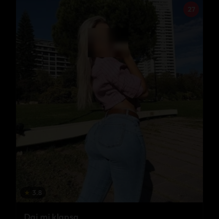
27
★
3.8
Daj mi klapsa