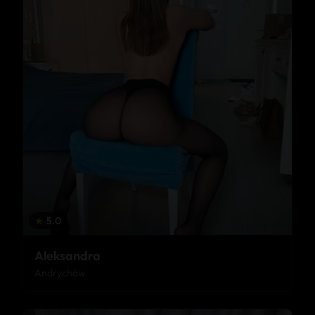
★
5.0
Aleksandra
Andrychów