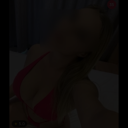
35
★
5.0