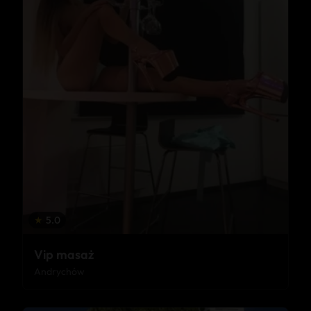
★
5.0
Vip masaż
Andrychów