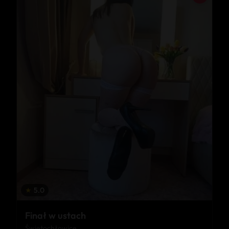
★
5.0
Finał w ustach
Świętochłowice