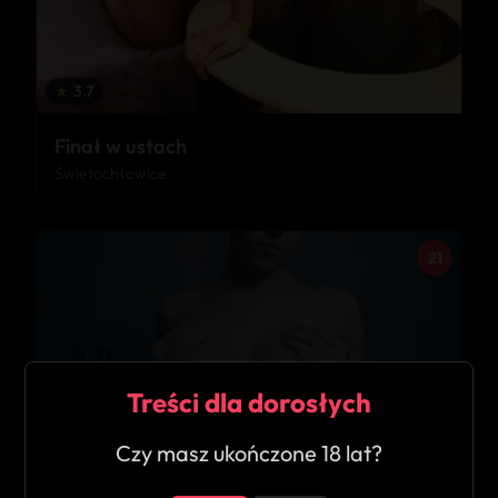
★
3.7
Finał w ustach
Świętochłowice
21
Treści dla dorosłych
Czy masz ukończone 18 lat?
★
5.0