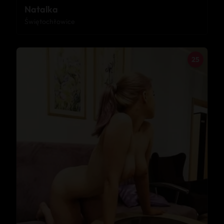
Natalka
Świętochłowice
25