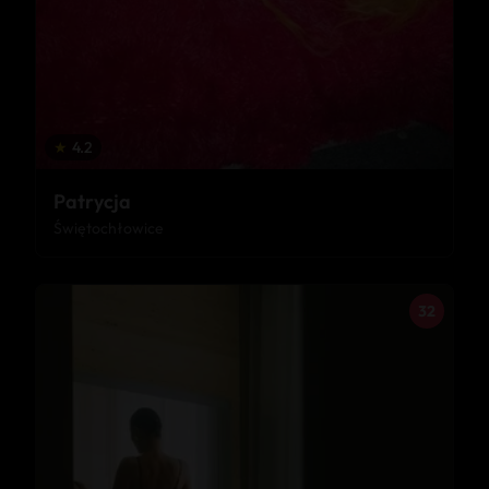
★
4.2
Patrycja
Świętochłowice
32