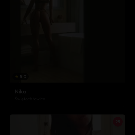
★
5.0
Nika
Świętochłowice
25