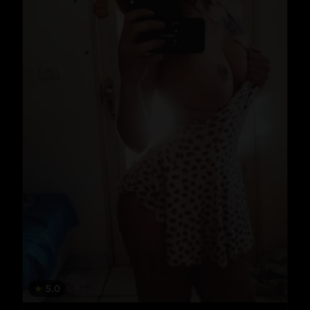
★
5.0