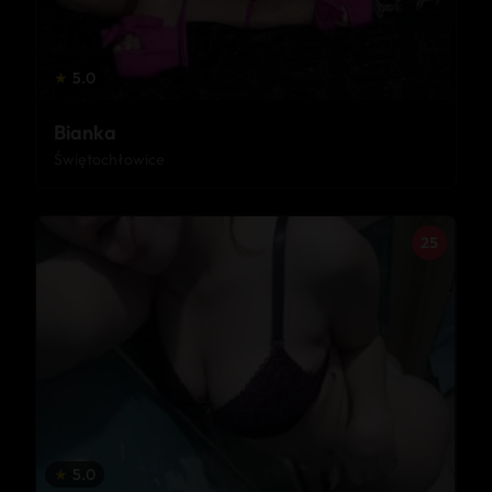
★
5.0
Bianka
Świętochłowice
25
★
5.0