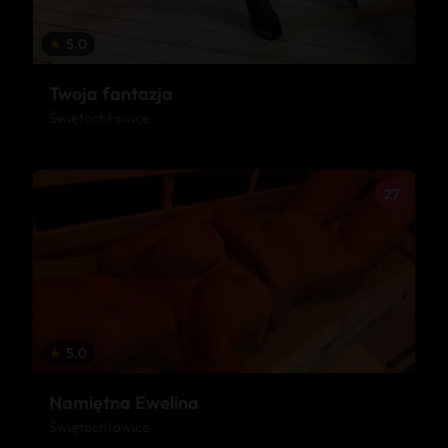
★
5.0
Twoja fantazja
Świętochłowice
27
★
5.0
Namiętna Ewelina
Świętochłowice