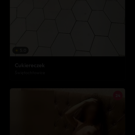
★
5.0
Cukiereczek
Świętochłowice
24