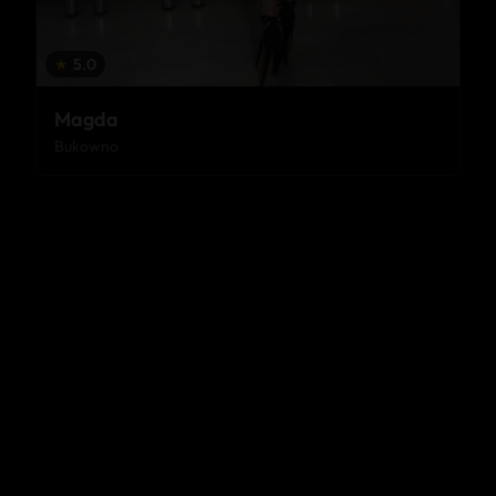
★
5.0
Magda
Bukowno