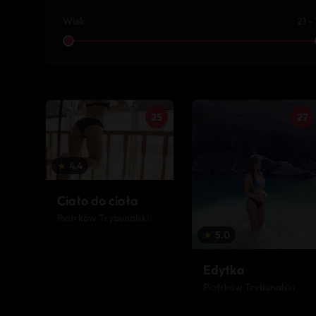
Wiek
21 -
25
27
★
4.4
Ciało do ciała
Piotrków Trybunalski
★
5.0
Edytka
Piotrków Trybunalski