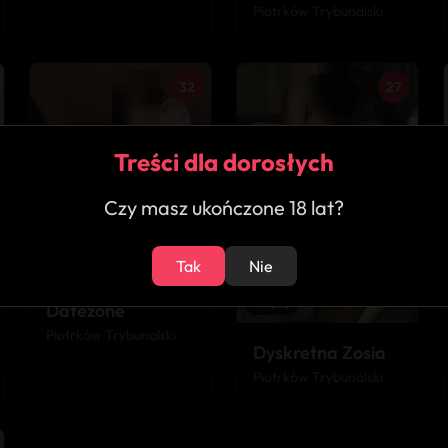
Piotrków Trybunalski
32
27
Treści dla dorosłych
Czy masz ukończone 18 lat?
★
3.8
Tak
Nie
★
5.0
Datezone
Piotrków Trybunalski
Dyskretna Zosia
Piotrków Trybunalski