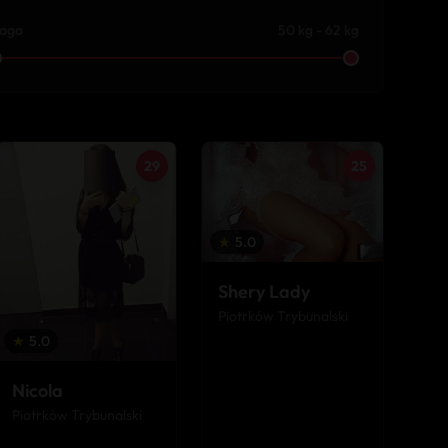
aga
50 kg - 62 kg
29
25
★
5.0
Shery Lady
Piotrków Trybunalski
★
5.0
Nicola
Piotrków Trybunalski