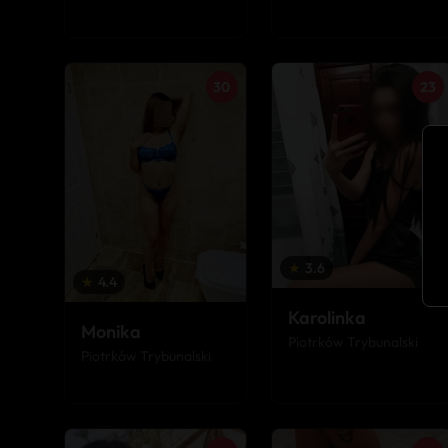
30
23
★
3.6
★
4.4
Karolinka
Monika
Piotrków Trybunalski
Piotrków Trybunalski