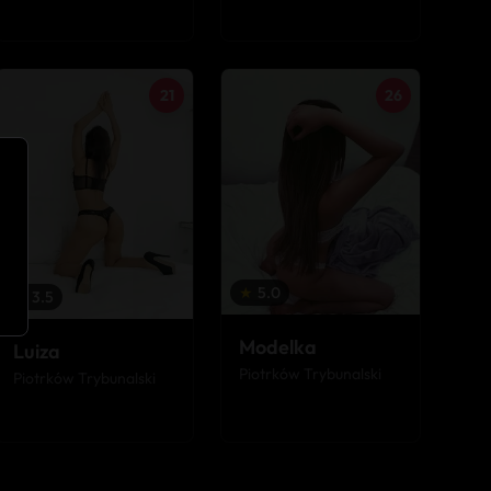
21
26
★
5.0
★
3.5
Modelka
Luiza
Piotrków Trybunalski
Piotrków Trybunalski