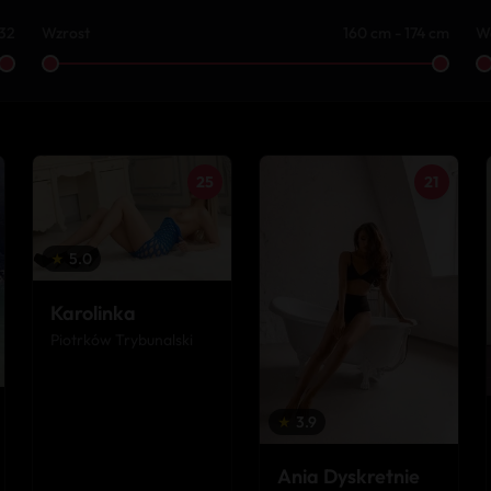
 32
Wzrost
160 cm - 174 cm
W
25
21
★
5.0
Karolinka
Piotrków Trybunalski
★
3.9
Ania Dyskretnie