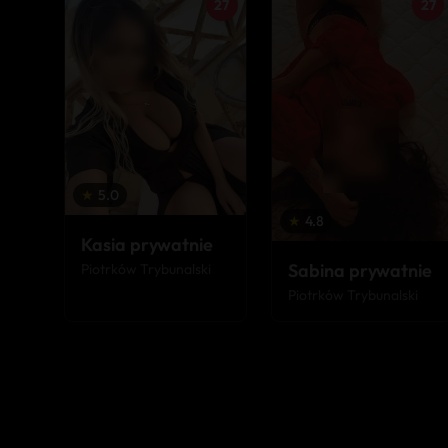
27
27
★
5.0
★
4.8
Kasia prywatnie
Sabina prywatnie
Piotrków Trybunalski
Piotrków Trybunalski