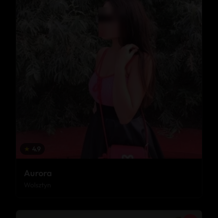
★
4.9
Aurora
Wolsztyn