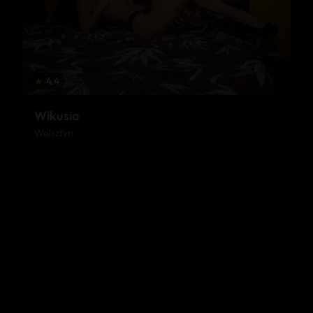
★
4.4
Wikusia
Wolsztyn