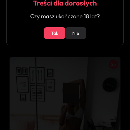
Treści dla dorosłych
Czy masz ukończone 18 lat?
★
3.9
Tak
Nie
Napalona Sandy
Wolsztyn
25