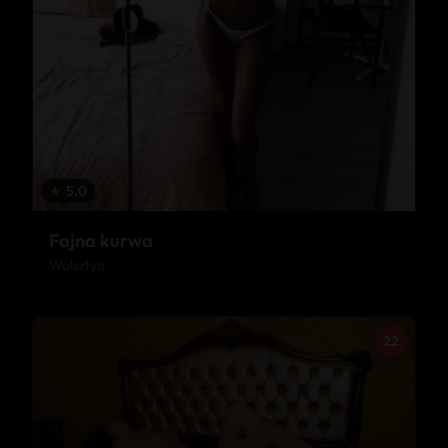
★
5.0
Fajna kurwa
Wolsztyn
22