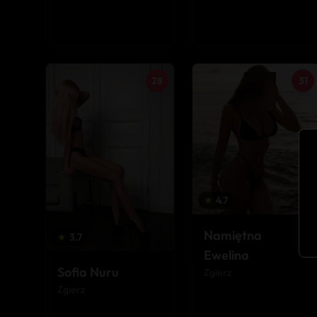
28
31
★
4.7
Namiętna
★
3.7
Ewelina
Sofia Nuru
Zgierz
Zgierz