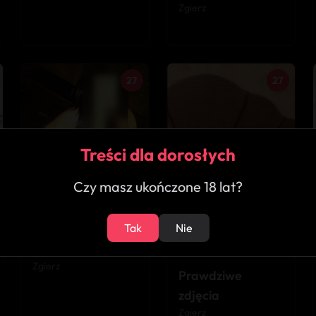
Zgierz
27
27
Treści dla dorosłych
Czy masz ukończone 18 lat?
★
3.5
Tak
Nie
★
4.9
Alysia
Zgierz
Prawdziwe
zdjęcia
Zgierz