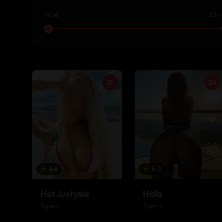
Wiek
22 -
31
24
★
5.0
★
4.6
Hala
Hot Justysia
Zgierz
Zgierz