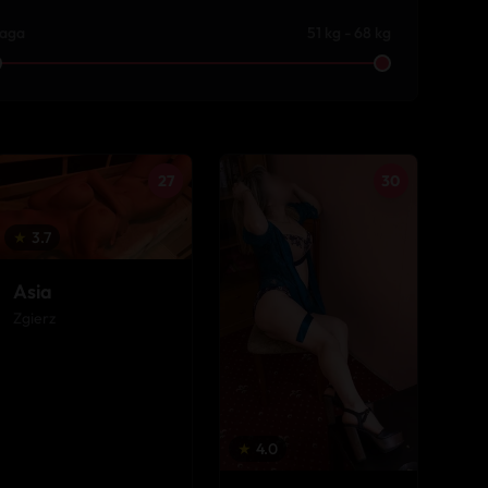
aga
51 kg - 68 kg
27
30
★
3.7
Asia
Zgierz
★
4.0