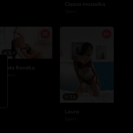
Ciasna muszelka
Zgierz
25
24
★
5.0
Seks Randka
Zgierz
★
3.5
Laura
Zgierz