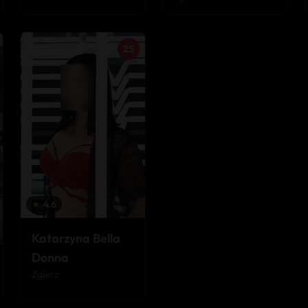
25
★
4.6
Katarzyna Bella
Donna
Zgierz