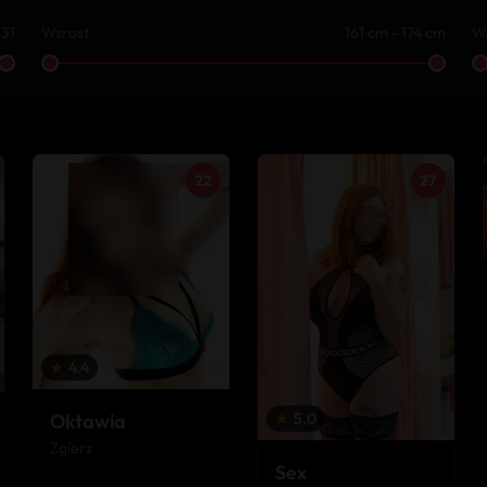
 31
Wzrost
161 cm - 174 cm
W
22
27
★
4.4
★
5.0
Oktawia
Zgierz
Sex