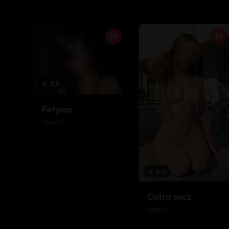
26
25
★
3.9
Fetysze
Zgierz
★
5.0
Ostra sucz
Zgierz