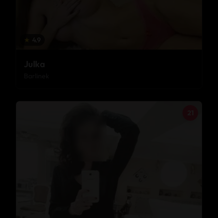
★
4.9
Julka
Barlinek
21