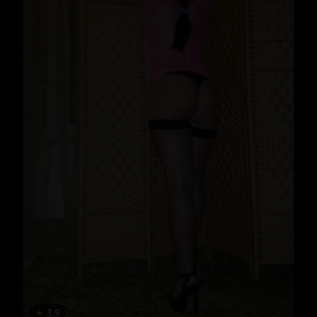
★
3.9