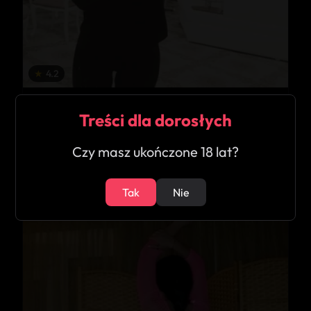
★
4.2
Klaudia
Treści dla dorosłych
Barlinek
Czy masz ukończone 18 lat?
33
Tak
Nie