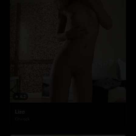
★
4.2
Liza
Otwock