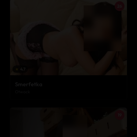
26
★
4.7
Smerfetka
Otwock
19