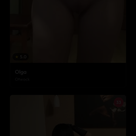
★
5.0
Olga
Otwock
33