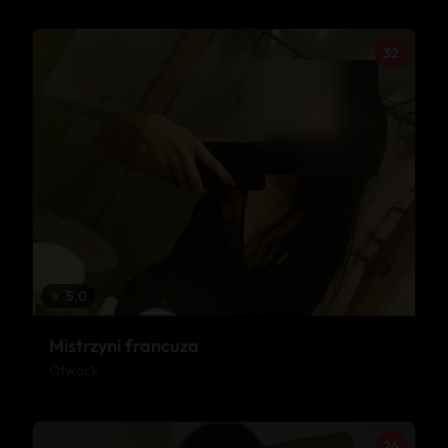
32
★
5.0
Mistrzyni francuza
Otwock
26