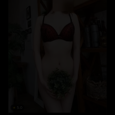
★
5.0