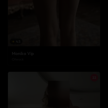
★
4.5
Monika Vip
Otwock
22