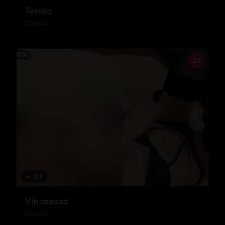
Teresa
Otwock
27
★
3.8
Vip masaż
Otwock