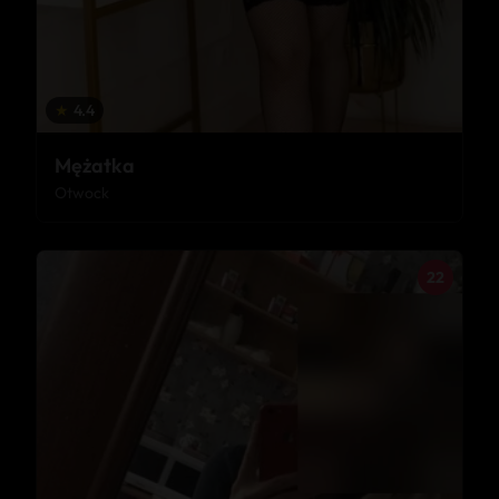
★
4.4
Mężatka
Otwock
22