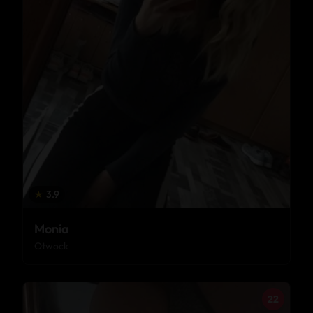
★
3.9
Monia
Otwock
22