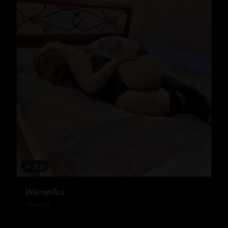
★
5.0
Weronika
Otwock