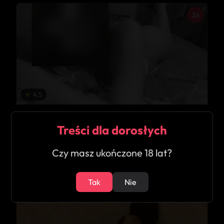
26
★
4.5
Gabrielle
Treści dla dorosłych
Józefosław
Czy masz ukończone 18 lat?
24
Tak
Nie