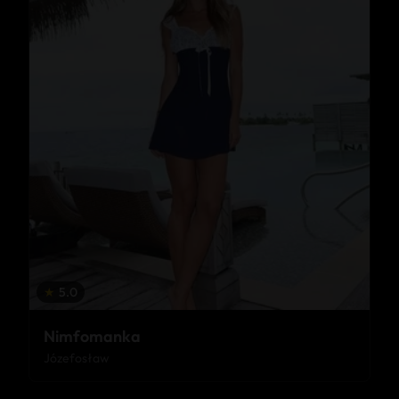
★
5.0
Nimfomanka
Józefosław