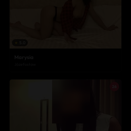
★
5.0
Marysia
Józefosław
26